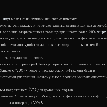
 Лифт
может быть ручным или автоматическим:
рям, но они тяжелее и не имеют защиты дверных щитков автомоби
ри, особенно открывающиеся вбок, предпочитают более 95%
Лифт 
еские двери, открывающиеся вбок, максимально эффективно испол
 обеспечивают удобство для пожилых людей и пользователей с
пользования.
ием для лифтов на вилле:
гические контроллеры», было распространено в ранних промышл
 Однако с 1980-х годов в пассажирских лифтах они были в
системами управления. Поэтому выбор сложной микрокомпьютерн
нным напряжением (VF) для домашних лифтов:
ечивает более плавную работу, энергоэффективность и комфорт. 
машины и инверторы VVVF.