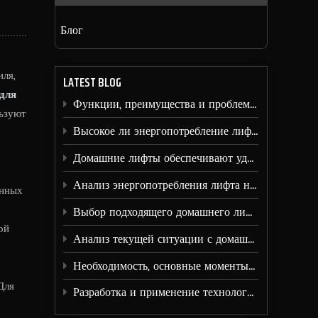
Блог
ля,
LATEST BLOG
для
Функции, преимущества и проблемы безопасности лифтов для вилл
ьзуют
Высокое ли энергопотребление лифтов на виллах?
Домашние лифты обеспечивают удобное вертикальное транспортное решение для семей.
Анализ энергопотребления лифта на вилле
енных
Выбор подходящего домашнего лифта
ой
Анализ текущей ситуации с домашними лифтами
Необходимость, основные моменты строительства и преимущества установки лифтов на виллах.
Для
Разработка и применение технологии снижения шума лифта.