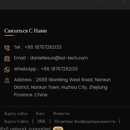
Связаться С Нами
Tel : +86 18767282133
Email :
daniellesun@xsl-tech.com
WhatsApp : +86 18767282133
Address : 2688 Nianfeng West Road, Nanxun
District, Nanxun Town, Huzhou City, Zhejiang
Province. China
Карта сайта
Блог
Новости
Карта Сайта
|
XML
|
Политика Конфиденциальности
|
IPv6 network supported