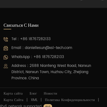
Связаться С Нами
Tel : +86 18767282133
Email :
daniellesun@xsl-tech.com
WhatsApp : +86 18767282133
Address : 2688 Nianfeng West Road, Nanxun
District, Nanxun Town, Huzhou City, Zhejiang
Province. China
Карта сайта
Блог
Новости
Карта Сайта
|
XML
|
Политика Конфиденциальности
|
IPv6 network supported