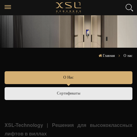
Главная
О нас
О Нас
Сертификаты
XSL-Technology | Решения для высококлассных
лифтов в виллах