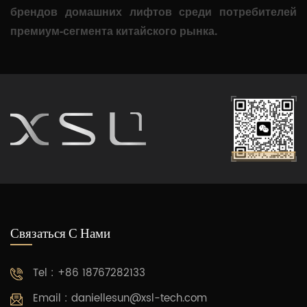
брендов домашних лифтов среди потребителей
премиум-сегмента китайского рынка.
Связаться С Нами
Tel : +86 18767282133
Email :
daniellesun@xsl-tech.com