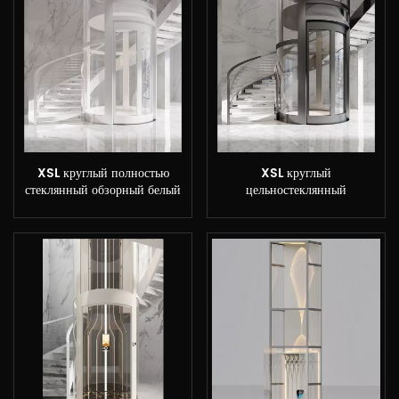
XSL круглый полностью
XSL круглый
стеклянный обзорный белый
цельностеклянный
домашний лифт
экскурсионный черный
титановый домашний лифт