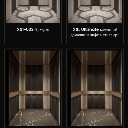
X01-003 Ар-деко
XSL Ultimate каменный
домашний лифт в стиле ар-
деко