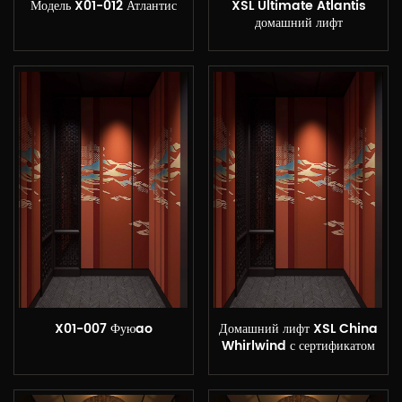
Модель X01-012 Атлантис
XSL Ultimate Atlantis
домашний лифт
X01-007 Фуюao
Домашний лифт XSL China
Whirlwind с сертификатом
CE