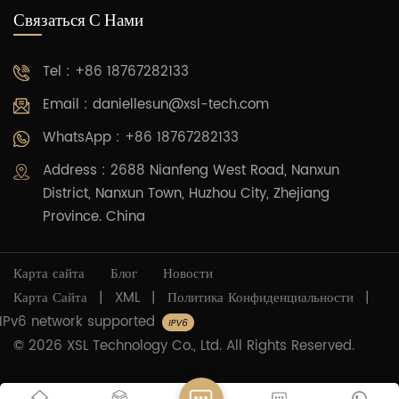
Связаться С Нами
Tel : +86 18767282133
Email :
daniellesun@xsl-tech.com
WhatsApp : +86 18767282133
Address : 2688 Nianfeng West Road, Nanxun
District, Nanxun Town, Huzhou City, Zhejiang
Province. China
Карта сайта
Блог
Новости
Карта Сайта
|
XML
|
Политика Конфиденциальности
|
IPv6 network supported
© 2026 XSL Technology Co., Ltd. All Rights Reserved.