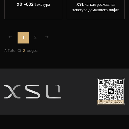
X01-002 Текстура
XSL легкая роскошная
текстура домашнего лифта
1
2
A Total Of
2
Pages