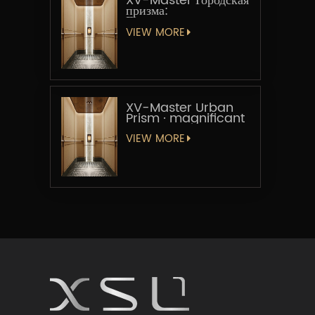
XV-Master Городская
призма:
Геометрическая
увертюра
VIEW MORE
XV-Master Urban
Prism · magnificant
VIEW MORE