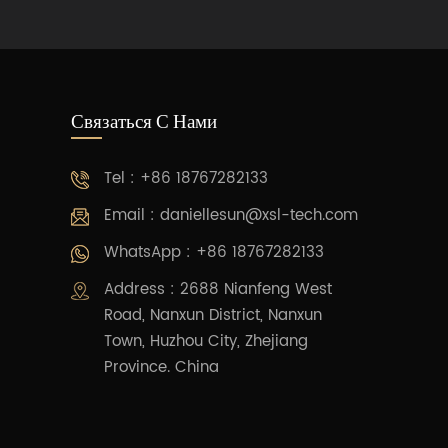
Связаться С Нами
Tel : +86 18767282133
Email :
daniellesun@xsl-tech.com
WhatsApp : +86 18767282133
Address : 2688 Nianfeng West
Road, Nanxun District, Nanxun
Town, Huzhou City, Zhejiang
Province. China