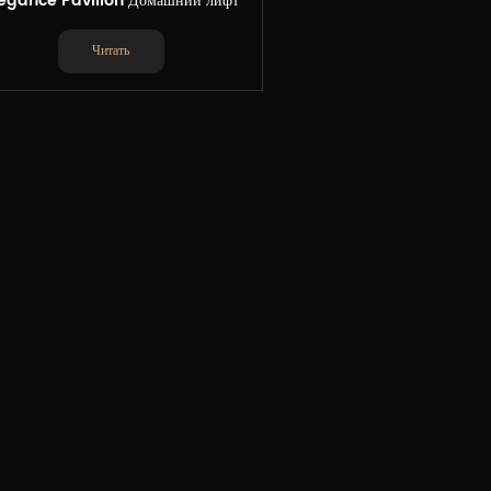
egance Pavilion Домашний лифт
Читать