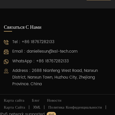
Связаться С Нами
Tel : +86 18767282133
Email :
daniellesun@xsl-tech.com
WhatsApp : +86 18767282133
Address : 2688 Nianfeng West Road, Nanxun
District, Nanxun Town, Huzhou City, Zhejiang
Province. China
Карта сайта
Блог
Новости
Карта Сайта
|
XML
|
Политика Конфиденциальности
|
IPv6 network supported