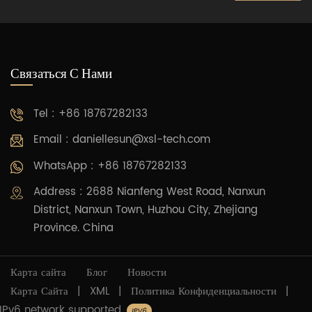
Связаться С Нами
Tel : +86 18767282133
Email :
daniellesun@xsl-tech.com
WhatsApp : +86 18767282133
Address : 2688 Nianfeng West Road, Nanxun
District, Nanxun Town, Huzhou City, Zhejiang
Province. China
Карта сайта
Блог
Новости
Карта Сайта
|
XML
|
Политика Конфиденциальности
|
IPv6 network supported