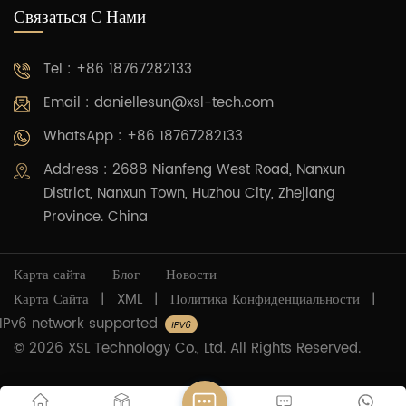
Связаться С Нами
Tel : +86 18767282133
Email :
daniellesun@xsl-tech.com
WhatsApp : +86 18767282133
Address : 2688 Nianfeng West Road, Nanxun
District, Nanxun Town, Huzhou City, Zhejiang
Province. China
Карта сайта
Блог
Новости
Карта Сайта
|
XML
|
Политика Конфиденциальности
|
IPv6 network supported
© 2026 XSL Technology Co., Ltd. All Rights Reserved.