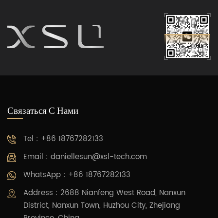
уникальные ощущения от
уникальные ощущения от
лифта в вашем доме.
лифта в вашем доме.
Связаться С Нами
Tel : +86 18767282133
Email :
daniellesun@xsl-tech.com
WhatsApp : +86 18767282133
Address : 2688 Nianfeng West Road, Nanxun
District, Nanxun Town, Huzhou City, Zhejiang