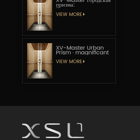
XV-Master Городская
призма:
Геометрическая
увертюра
VIEW MORE
XV-Master Urban
Prism · magnificant
VIEW MORE