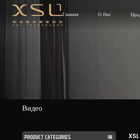
Главная
О Нас
Про
Видео
XSL 
PRODUCT CATEGORIES