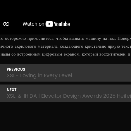
о осторожно прикоснитесь, чтобы вызвать машину на пол. Поверх
ачного акрилового материала, создающего кристально яркую текс
иалы со встроенным цифровым экраном, который восхитителен. и 
PREVIOUS
XSL- Loving in Every Level
NEXT
XSL ＆ IHIDA | Elevator Design Awards 2025 Heifei