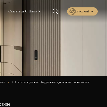
Русский
Связаться С Нами
English
Русский
Español
عربي
ไทย
идео
XSL интеллектуальное оборудование для вызова в одно касание
сание