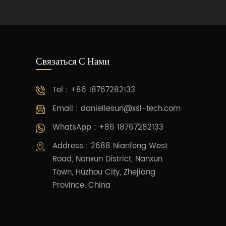
Связаться С Нами
Tel : +86 18767282133
Email :
daniellesun@xsl-tech.com
WhatsApp : +86 18767282133
Address : 2688 Nianfeng West
Road, Nanxun District, Nanxun
Town, Huzhou City, Zhejiang
Province. China