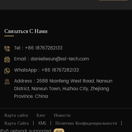
Связаться С Нами
Tel : +86 18767282133
Email :
daniellesun@xsl-tech.com
WhatsApp : +86 18767282133
Address : 2688 Nianfeng West Road, Nanxun
District, Nanxun Town, Huzhou City, Zhejiang
Province. China
Карта сайта
Блог
Новости
Карта Сайта
|
XML
|
Политика Конфиденциальности
|
IPv6 network supported