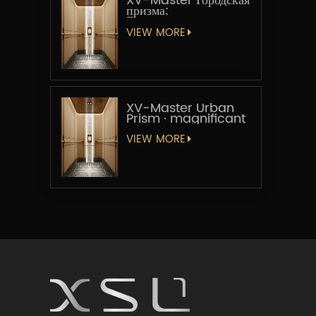
XV-Master Городская
призма:
Геометрическая
увертюра
VIEW MORE
XV-Master Urban
Prism · magnificant
VIEW MORE