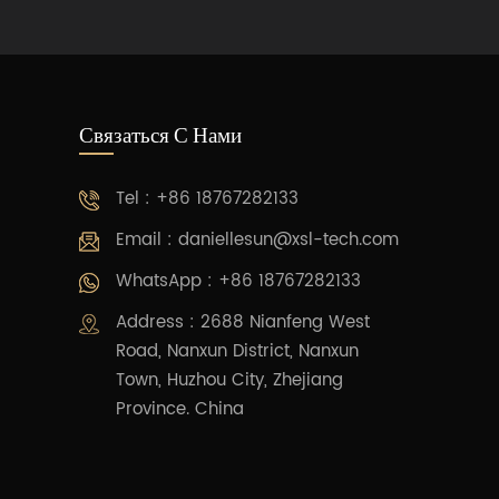
Связаться С Нами
Tel : +86 18767282133
Email :
daniellesun@xsl-tech.com
WhatsApp : +86 18767282133
Address : 2688 Nianfeng West
Road, Nanxun District, Nanxun
Town, Huzhou City, Zhejiang
Province. China