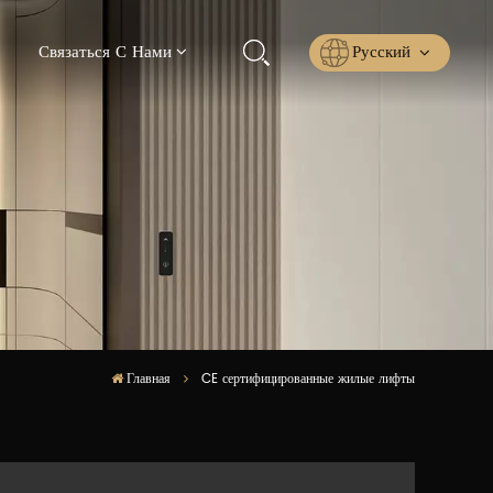
Русский
Связаться С Нами
English
Русский
Español
عربي
ไทย
Главная
CE сертифицированные жилые лифты